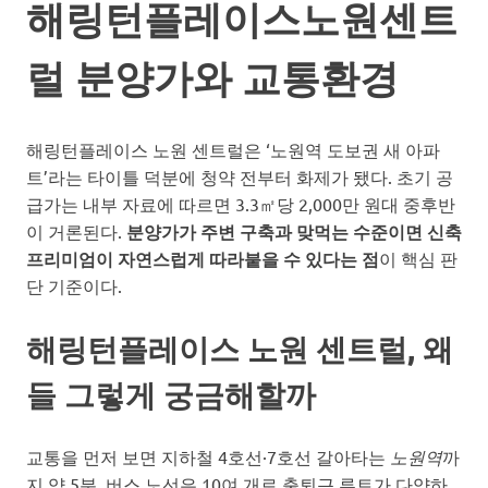
해링턴플레이스노원센트
럴 분양가와 교통환경
해링턴플레이스 노원 센트럴은 ‘노원역 도보권 새 아파
트’라는 타이틀 덕분에 청약 전부터 화제가 됐다. 초기 공
급가는 내부 자료에 따르면 3.3㎡당 2,000만 원대 중후반
이 거론된다.
분양가가 주변 구축과 맞먹는 수준이면 신축
프리미엄이 자연스럽게 따라붙을 수 있다는 점
이 핵심 판
단 기준이다.
해링턴플레이스 노원 센트럴, 왜
들 그렇게 궁금해할까
교통을 먼저 보면 지하철 4호선·7호선 갈아타는
노원역
까
지 약 5분, 버스 노선은 10여 개로 출퇴근 루트가 다양하