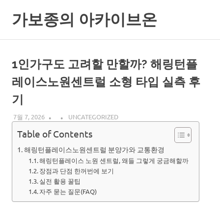
Skip
가보종의 아카이브온
to
content
1인가구도 고려할 만할까? 해링턴플
레이스노원센트럴 소형 타입 실측 후
기
7월 7, 2026
UNCATEGORIZED
Table of Contents
해링턴플레이스노원센트럴 분양가와 교통환경
해링턴플레이스 노원 센트럴, 왜들 그렇게 궁금해할까
장점과 단점 한꺼번에 보기
실전 활용 꿀팁
자주 묻는 질문(FAQ)