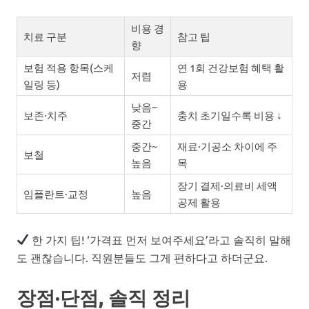
비용 경
치료 구분
참고 팁
향
보험 적용 항목(스케
연 1회 건강보험 혜택 활
저렴
일링 등)
용
낮음~
보존·치주
충치 초기일수록 비용 ↓
중간
중간~
재료·기공소 차이에 주
보철
높음
목
장기 결제·의료비 세액
임플란트·교정
높음
공제 활용
한 가지 팁! ‘가격표 먼저 보여주세요’라고 솔직히 말해
도 괜찮습니다. 직원분들도 그게 편하다고 하더군요.
장점·단점, 솔직 정리