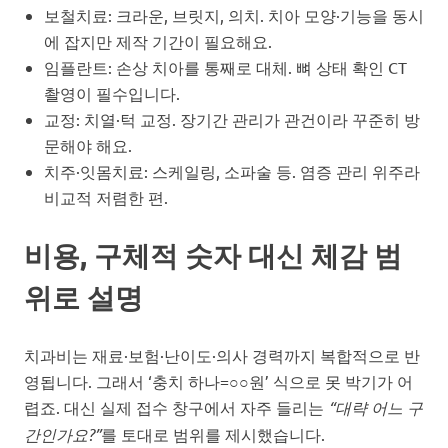
보철치료: 크라운, 브릿지, 의치. 치아 모양·기능을 동시
에 잡지만 제작 기간이 필요해요.
임플란트: 손상 치아를 통째로 대체. 뼈 상태 확인 CT
촬영이 필수입니다.
교정: 치열·턱 교정. 장기간 관리가 관건이라 꾸준히 방
문해야 해요.
치주·잇몸치료: 스케일링, 소파술 등. 염증 관리 위주라
비교적 저렴한 편.
비용, 구체적 숫자 대신 체감 범
위로 설명
치과비는 재료·보험·난이도·의사 경력까지 복합적으로 반
영됩니다. 그래서 ‘충치 하나=○○원’ 식으로 못 박기가 어
렵죠. 대신 실제 접수 창구에서 자주 들리는
“대략 어느 구
간인가요?”
를 토대로 범위를 제시했습니다.